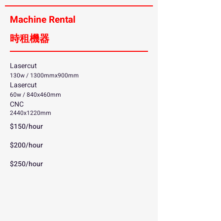
Machine Rental
時租機器
Lasercut
130w / 1300mmx900mm
Lasercut
60w / 840x460mm
CNC
2440x1220mm
$150/hour
$200/hour
$250/hour